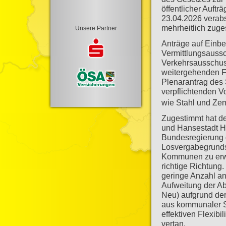
öffentlicher Auft
23.04.2026 verab
mehrheitlich zuge
Unsere Partner
Anträge auf Einbe
Vermittlungsauss
Verkehrsausschus
weitergehenden Fl
Plenarantrag des
verpflichtenden 
wie Stahl und Zem
Zugestimmt hat de
und Hansestadt Ha
Bundesregierung d
Losvergabegrunds
Kommunen zu erwei
richtige Richtung.
geringe Anzahl an
Aufweitung der A
Neu) aufgrund der
aus kommunaler S
effektiven Flexibi
vertan.