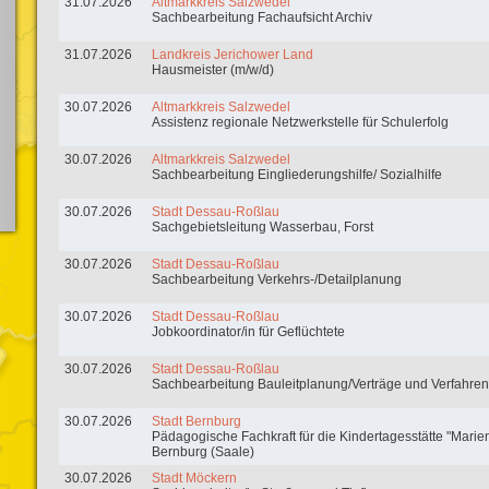
31.07.2026
Altmarkkreis Salzwedel
Sachbearbeitung Fachaufsicht Archiv
31.07.2026
Landkreis Jerichower Land
Hausmeister (m/w/d)
30.07.2026
Altmarkkreis Salzwedel
Assistenz regionale Netzwerkstelle für Schulerfolg
30.07.2026
Altmarkkreis Salzwedel
Sachbearbeitung Eingliederungshilfe/ Sozialhilfe
30.07.2026
Stadt Dessau-Roßlau
Sachgebietsleitung Wasserbau, Forst
30.07.2026
Stadt Dessau-Roßlau
Sachbearbeitung Verkehrs-/Detailplanung
30.07.2026
Stadt Dessau-Roßlau
Jobkoordinator/in für Geflüchtete
30.07.2026
Stadt Dessau-Roßlau
Sachbearbeitung Bauleitplanung/Verträge und Verfahren
30.07.2026
Stadt Bernburg
Pädagogische Fachkraft für die Kindertagesstätte "Marien
Bernburg (Saale)
30.07.2026
Stadt Möckern