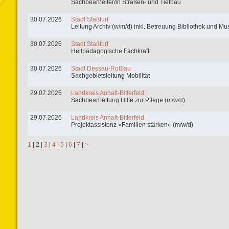
Sachbearbeiter/in Straßen- und Tiefbau
30.07.2026
Stadt Staßfurt
Leitung Archiv (w/m/d) inkl. Betreuung Bibliothek und M
30.07.2026
Stadt Staßfurt
Heilpädagogische Fachkraft
30.07.2026
Stadt Dessau-Roßlau
Sachgebietsleitung Mobilität
29.07.2026
Landkreis Anhalt-Bitterfeld
Sachbearbeitung Hilfe zur Pflege (m/w/d)
29.07.2026
Landkreis Anhalt-Bitterfeld
Projektassistenz »Familien stärken« (m/w/d)
1
|
2
|
3
|
4
|
5
|
6
|
7
|
>