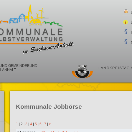
 UND GEMEINDEBUND
LANDKREISTAG
-ANHALT
Kommunale Jobbörse
1
|
2
|
3
|
4
|
5
|
6
|
7
|
>