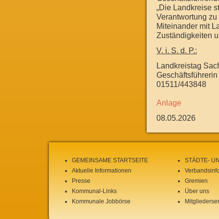
„Die Landkreise s
Verantwortung zu 
Miteinander mit L
Zuständigkeiten un
V. i. S. d. P.:
Landkreistag Sac
Geschäftsführerin 
01511/443848
Anlage
08.05.2026
GEMEINSAME STARTSEITE
STÄDTE- U
Aktuelle Informationen
Verbandsinf
Presse
Gremien
Kommunal-Links
Über uns
Kommunale Jobbörse
Mitgliederse