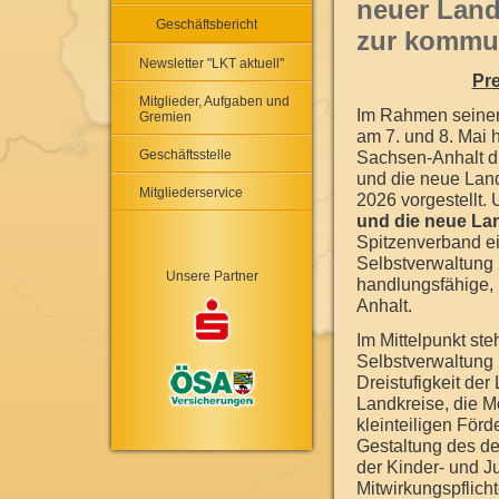
neuer Land
Geschäftsbericht
zur kommu
Newsletter "LKT aktuell"
Pre
Mitglieder, Aufgaben und
Im Rahmen seiner
Gremien
am 7. und 8. Mai 
Geschäftsstelle
Sachsen-Anhalt d
und die neue Lan
Mitgliederservice
2026 vorgestellt. 
und die neue La
Spitzenverband e
Selbstverwaltung 
Unsere Partner
handlungsfähige, 
Anhalt.
Im Mittelpunkt st
Selbstverwaltung 
Dreistufigkeit de
Landkreise, die M
kleinteiligen För
Gestaltung des d
der Kinder- und J
Mitwirkungspflich