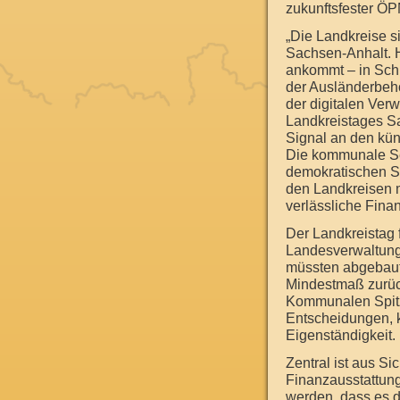
zukunftsfester ÖP
„Die Landkreise s
Sachsen-Anhalt. H
ankommt – in Sch
der Ausländerbehö
der digitalen Verw
Landkreistages S
Signal an den künf
Die kommunale Sel
demokratischen St
den Landkreisen 
verlässliche Fina
Der Landkreistag
Landesverwaltung 
müssten abgebaut
Mindestmaß zurüc
Kommunalen Spitz
Entscheidungen, 
Eigenständigkeit.
Zentral ist aus S
Finanzausstattun
werden, dass es d