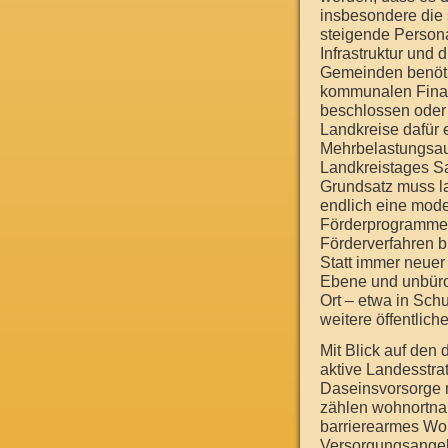
insbesondere die 
steigende Person
Infrastruktur und 
Gemeinden benötig
kommunalen Finan
beschlossen oder
Landkreise dafür 
Mehrbelastungsau
Landkreistages Sa
Grundsatz muss la
endlich eine mode
Förderprogramme 
Förderverfahren b
Statt immer neue
Ebene und unbüro
Ort – etwa in Sch
weitere öffentliche 
Mit Blick auf den
aktive Landesstra
Daseinsvorsorge m
zählen wohnortna
barrierearmes Woh
Versorgungsange