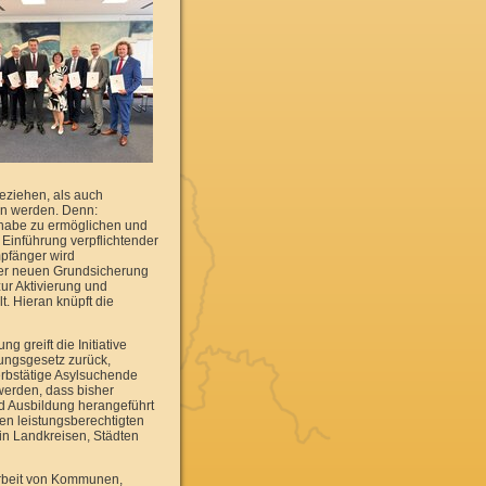
eziehen, als auch
en werden. Denn:
ilhabe zu ermöglichen und
Einführung verpflichtender
pfänger wird
 der neuen Grundsicherung
ur Aktivierung und
t. Hieran knüpft die
greift die Initiative
tungsgesetz zurück,
erbstätige Asylsuchende
werden, dass bisher
d Ausbildung herangeführt
en leistungsberechtigten
n Landkreisen, Städten
arbeit von Kommunen,