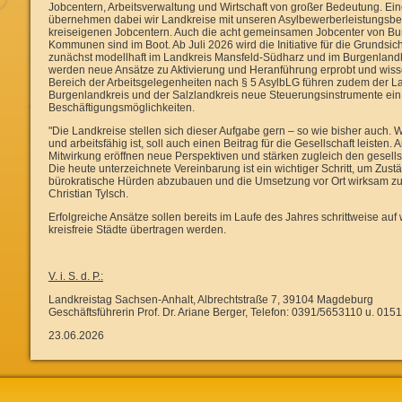
Jobcentern, Arbeitsverwaltung und Wirtschaft von großer Bedeutung. Ei
übernehmen dabei wir Landkreise mit unseren Asylbewerberleistungsb
kreiseigenen Jobcentern. Auch die acht gemeinsamen Jobcenter von Bun
Kommunen sind im Boot. Ab Juli 2026 wird die Initiative für die Grunds
zunächst modellhaft im Landkreis Mansfeld-Südharz und im Burgenlandk
werden neue Ansätze zu Aktivierung und Heranführung erprobt und wissen
Bereich der Arbeitsgelegenheiten nach § 5 AsylbLG führen zudem der La
Burgenlandkreis und der Salzlandkreis neue Steuerungsinstrumente ein 
Beschäftigungsmöglichkeiten.
"Die Landkreise stellen sich dieser Aufgabe gern – so wie bisher auch. W
und arbeitsfähig ist, soll auch einen Beitrag für die Gesellschaft leisten. 
Mitwirkung eröffnen neue Perspektiven und stärken zugleich den gesell
Die heute unterzeichnete Vereinbarung ist ein wichtiger Schritt, um Zust
bürokratische Hürden abzubauen und die Umsetzung vor Ort wirksam zu u
Christian Tylsch.
Erfolgreiche Ansätze sollen bereits im Laufe des Jahres schrittweise auf
kreisfreie Städte übertragen werden.
V. i. S. d. P.:
Landkreistag Sachsen-Anhalt, Albrechtstraße 7, 39104 Magdeburg
Geschäftsführerin Prof. Dr. Ariane Berger, Telefon: 0391/5653110 u. 01
23.06.2026