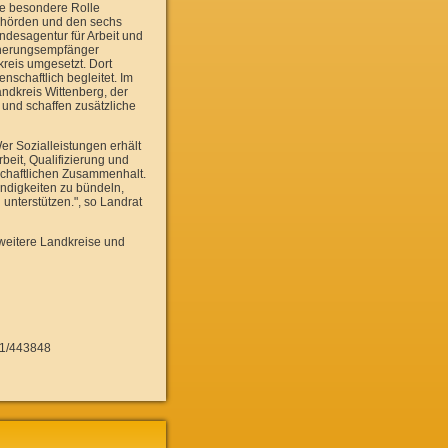
ne besondere Rolle
ehörden und den sechs
desagentur für Arbeit und
icherungsempfänger
reis umgesetzt. Dort
schaftlich begleitet. Im
ndkreis Wittenberg, der
und schaffen zusätzliche
er Sozialleistungen erhält
Arbeit, Qualifizierung und
schaftlichen Zusammenhalt.
ändigkeiten zu bündeln,
nterstützen.", so Landrat
 weitere Landkreise und
511/443848