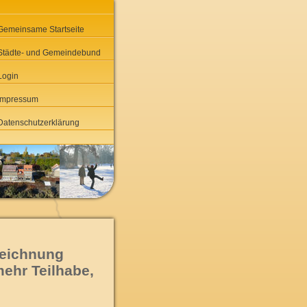
Gemeinsame Startseite
Städte- und Gemeindebund
Login
Impressum
Datenschutzerklärung
rzeichnung
ehr Teilhabe,