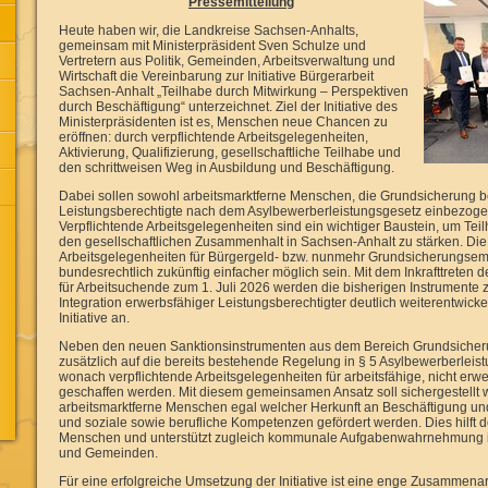
Pressemitteilung
Heute haben wir, die Landkreise Sachsen-Anhalts,
gemeinsam mit Ministerpräsident Sven Schulze und
Vertretern aus Politik, Gemeinden, Arbeitsverwaltung und
Wirtschaft die Vereinbarung zur Initiative Bürgerarbeit
Sachsen-Anhalt „Teilhabe durch Mitwirkung – Perspektiven
durch Beschäftigung“ unterzeichnet. Ziel der Initiative des
Ministerpräsidenten ist es, Menschen neue Chancen zu
eröffnen: durch verpflichtende Arbeitsgelegenheiten,
Aktivierung, Qualifizierung, gesellschaftliche Teilhabe und
den schrittweisen Weg in Ausbildung und Beschäftigung.
Dabei sollen sowohl arbeitsmarktferne Menschen, die Grundsicherung b
Leistungsberechtigte nach dem Asylbewerberleistungsgesetz einbezog
Verpflichtende Arbeitsgelegenheiten sind ein wichtiger Baustein, um Te
den gesellschaftlichen Zusammenhalt in Sachsen-Anhalt zu stärken. Die 
Arbeitsgelegenheiten für Bürgergeld- bzw. nunmehr Grundsicherungsem
bundesrechtlich zukünftig einfacher möglich sein. Mit dem Inkrafttreten
für Arbeitsuchende zum 1. Juli 2026 werden die bisherigen Instrumente z
Integration erwerbsfähiger Leistungsberechtigter deutlich weiterentwickel
Initiative an.
Neben den neuen Sanktionsinstrumenten aus dem Bereich Grundsicherung 
zusätzlich auf die bereits bestehende Regelung in § 5 Asylbewerberleis
wonach verpflichtende Arbeitsgelegenheiten für arbeitsfähige, nicht erw
geschaffen werden. Mit diesem gemeinsamen Ansatz soll sichergestellt 
arbeitsmarktferne Menschen egal welcher Herkunft an Beschäftigung un
und soziale sowie berufliche Kompetenzen gefördert werden. Dies hilft d
Menschen und unterstützt zugleich kommunale Aufgabenwahrnehmung i
und Gemeinden.
Für eine erfolgreiche Umsetzung der Initiative ist eine enge Zusammen