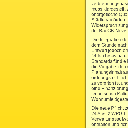
verbrennungsbasi
muss klargestellt
energetische Quar
Städtebauförderun
Widerspruch zur 
der BauGB-Novell
Die Integration d
dem Grunde nach 
Entwurf jedoch er
fehlen belastbare
Standards für die
die Vorgabe, den A
Planungsinhalt au
ordnungsrechtlic
zu verorten ist un
eine Finanzierung
technischen Kält
Wohnumfeldgestal
Die neue Pflicht 
24 Abs. 2 WPG-E w
Verwaltungsaufwan
enthalten und ric