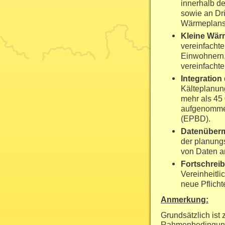
innerhalb d
sowie an Dri
Wärmeplans e
Kleine Wär
vereinfacht
Einwohnern,
vereinfachte
Integration 
Kälteplanung
mehr als 45
aufgenommen
(EPBD).
Datenüberm
der planung
von Daten a
Fortschrei
Vereinheitli
neue Pflich
Anmerkung:
Grundsätzlich ist
Rahmenbedingunge