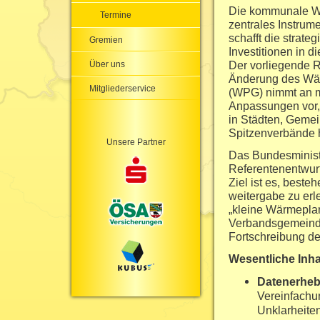
Die kommunale Wä
Termine
zentrales Instru
schafft die strate
Gremien
Investitionen in 
Der vorliegende R
Über uns
Änderung des Wä
Mitgliederservice
(WPG) nimmt an m
Anpassungen vor, 
in Städten, Gem
Spitzenverbände 
Unsere Partner
Das Bundesministe
Referentenentwur
Ziel ist es, best
weitergabe zu erl
„kleine Wärmeplan
Verbandsgemeinden
Fortschreibung d
Wesentliche Inha
Datenerheb
Vereinfachu
Unklarheiten