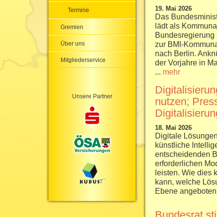
19. Mai 2026
Termine
Das Bundesminist
lädt als Kommuna
Gremien
Bundesregierung 
zur BMI-Kommunal
Über uns
nach Berlin. Ank
Mitgliederservice
der Vorjahre in 
...
mehr
Digitalisieru
Unsere Partner
nutzen; Pres
Digitalisier
18. Mai 2026
Digitale Lösungen
künstliche Intell
entscheidenden Be
erforderlichen Mo
leisten. Wie dies 
kann, welche Lös
Ebene angeboten 
Bundesrat st