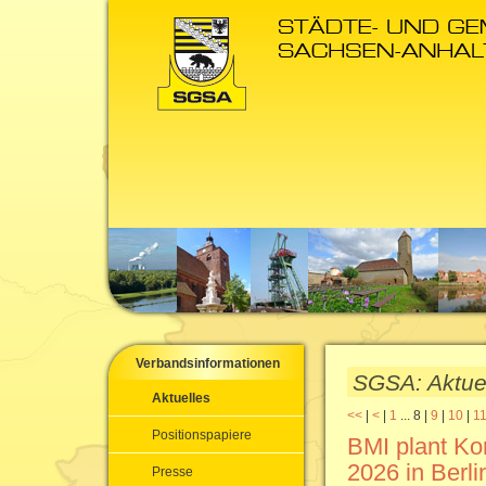
Verbandsinformationen
SGSA: Aktuel
Aktuelles
<<
|
<
|
1
...
8
|
9
|
10
|
1
Positionspapiere
BMI plant K
2026 in Berli
Presse