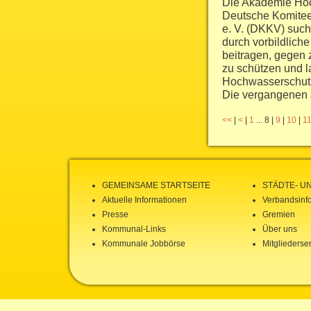
Die Akademie Ho
Deutsche Komitee
e. V. (DKKV) suc
durch vorbildlic
beitragen, gegen 
zu schützen und la
Hochwasserschut
Die vergangenen J
<<
|
<
|
1
...
8
|
9
|
10
|
1
GEMEINSAME STARTSEITE
STÄDTE- U
Aktuelle Informationen
Verbandsinf
Presse
Gremien
Kommunal-Links
Über uns
Kommunale Jobbörse
Mitgliederse