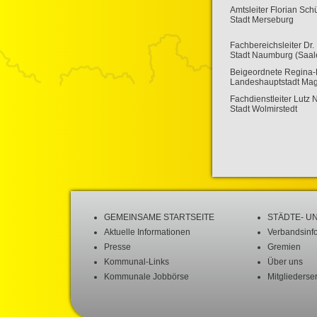
Amtsleiter Florian Sch
Stadt Merseburg
Fachbereichsleiter Dr.
Stadt Naumburg (Saal
Beigeordnete Regina-D
Landeshauptstadt Ma
Fachdienstleiter Lut
Stadt Wolmirstedt
GEMEINSAME STARTSEITE
STÄDTE- U
Aktuelle Informationen
Verbandsinf
Presse
Gremien
Kommunal-Links
Über uns
Kommunale Jobbörse
Mitgliederse