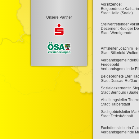
Vorsitzende:
Beigeordnete Kathari
Stadt Halle (Saale)
Unsere Partner
Stellvertretender Vorsi
Dezernent Rüdiger Dor
Stadt Wernigerode
Amtsleiter Joachim T
Stadt Bitterfeld-Wolfen
Verbandsgemeindebürg
Friedebold
Verbandsgemeinde El
Beigeordnete Eter H
Stadt Dessau-Roßlau
Sozialdezernentin St
Stadt Bernburg (Saale
Abteilungsleiter Thom
Stadt Halberstadt
Sachgebietsleiter Mark
Stadt Zerbst/Anhalt
Fachdienstleiterin Cl
Verbandsgemeinde Ma