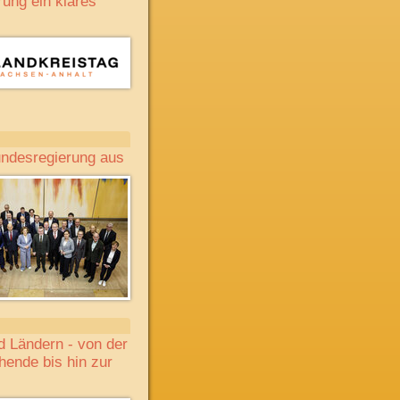
ung ein klares
undesregierung aus
d Ländern - von der
hende bis hin zur