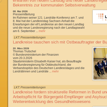
erwarten von neuem Landtag und neuer Landesregier
Bekenntnis zur kommunalen Selbstverwaltung
08. Mai 2026
Pressemitteilung
Im Rahmen seiner 121. Landräte-Konferenz am 7. und
8. Mai hat der Landkreistag Sachsen-Anhalt die
Erwartungen der elf Landkreise an den neuen Landtag
und die neue Landesregierung nach der Landtagswahl
am 6. September ...
mehr
LKT: Pressemitteilungen
Landkreise tauschen sich mit Ostbeauftragter der B
20. März 2026
Thomas Trutschel
© Bundesministerium der Finanzen
vom 20.3.2026
Staatsministerin Elisabeth Kaiser hat, als Beauftragte
der Bundesregierung für Ostdeutschland, die
Verbandsspitze des Deutschen Landkreistages und die
Landrätinnen und Landräte ...
mehr
LKT: Pressemitteilungen
Landkreise fordern strukturelle Reformen in Bund un
Arbeitspflicht für Bürgergeld-Empfänger und Asylsuc
Weiterentwicklung des Gesundheitswesens