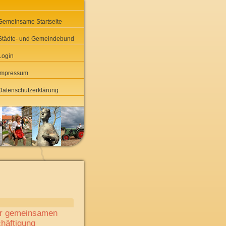
Gemeinsame Startseite
Städte- und Gemeindebund
Login
Impressum
Datenschutzerklärung
iner gemeinsamen
chäftigung