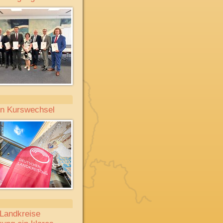
nen Kurswechsel
 Landkreise