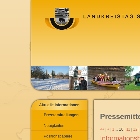
Aktuelle Informationen
Pressemitt
Pressemitteilungen
Neuigkeiten
<<
|
<
|
1
...
10
|
11
|
12
Positionspapiere
Informations