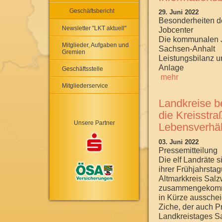
Geschäftsbericht
29. Juni 2022
Besonderheiten 
Newsletter "LKT aktuell"
Jobcenter
Die kommunalen J
Mitglieder, Aufgaben und
Sachsen-Anhalt
Gremien
Leistungsbilanz 
Anlage
Geschäftsstelle
mehr
Mitgliederservice
Landkreise be
die Kreisstra
Unsere Partner
Lebensverhäl
03. Juni 2022
Pressemitteilung
Die elf Landräte s
ihrer Frühjahrsta
Altmarkkreis Sal
zusammengekomme
in Kürze aussche
Ziche, der auch P
Landkreistages Sa