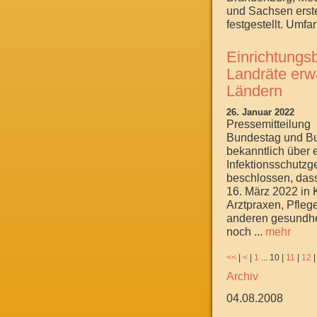
und Sachsen erst
festgestellt. Umfa
Einrichtungs
Landräte erw
Ländern
26. Januar 2022
Pressemitteilung
Bundestag und B
bekanntlich über
Infektionsschutzg
beschlossen, das
16. März 2022 in
Arztpraxen, Pfleg
anderen gesundhe
noch ...
mehr
<<
|
<
|
1
...
10
|
11
|
12
Archiv
04.08.2008