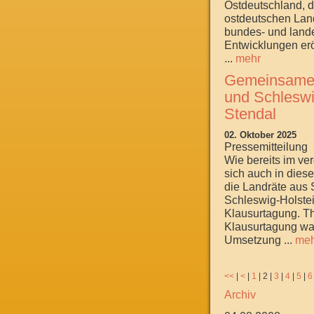
Ostdeutschland, d
ostdeutschen Land
bundes- und lande
Entwicklungen erör
...
mehr
Gemeinsame 
und Schleswi
Stendal
02. Oktober 2025
Pressemitteilung
Wie bereits im ve
sich auch in dies
die Landräte aus
Schleswig-Holste
Klausurtagung. T
Klausurtagung wa
Umsetzung ...
meh
<<
|
<
|
1
|
2
|
3
|
4
|
5
|
6
Archiv