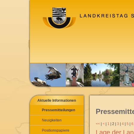
Aktuelle Informationen
Pressemitt
Pressemitteilungen
Neuigkeiten
<<
|
<
|
1
|
2
|
3
|
4
|
5
|
6
Positionspapiere
Lage der Land