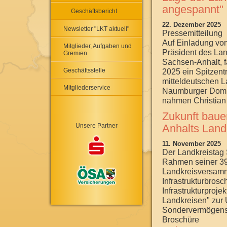
angespannt"
Geschäftsbericht
22. Dezember 2025
Newsletter "LKT aktuell"
Pressemitteilung
Auf Einladung von
Mitglieder, Aufgaben und
Präsident des La
Gremien
Sachsen-Anhalt, 
Geschäftsstelle
2025 ein Spitzent
mitteldeutschen L
Mitgliederservice
Naumburger Dom s
nahmen Christian H
Zukunft bauen
Unsere Partner
Anhalts Land
11. November 2025
Der Landkreistag
Rahmen seiner 39
Landkreisversamm
Infrastrukturbros
Infrastrukturproje
Landkreisen" zur
Sondervermögens v
Broschüre