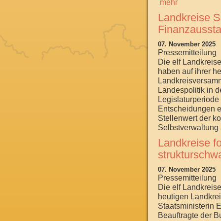
mehr
Landkreise S
Finanzaussta
07. November 2025
Pressemitteilung
Die elf Landkreis
haben auf ihrer h
Landkreisversamm
Landespolitik in 
Legislaturperiode
Entscheidungen ei
Stellenwert der 
Selbstverwaltung a
Landkreise f
strukturschw
07. November 2025
Pressemitteilung
Die elf Landkreis
heutigen Landkre
Staatsministerin E
Beauftragte der B