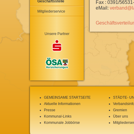
Geschäftsstelle
Fax : 0391/56531
eMail:
verband@la
Mitgliederservice
Geschäftsverteilun
Unsere Partner
GEMEINSAME STARTSEITE
STÄDTE- U
Aktuelle Informationen
Verbandsinf
Presse
Gremien
Kommunal-Links
Über uns
Kommunale Jobbörse
Mitgliederse