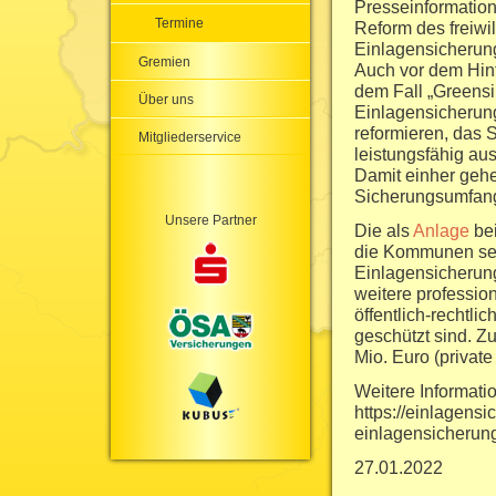
Presseinformatio
Termine
Reform des freiwil
Einlagensicherung
Gremien
Auch vor dem Hin
dem Fall „Greensil
Über uns
Einlagensicherun
reformieren, das 
Mitgliederservice
leistungsfähig au
Damit einher gehe
Sicherungsumfangs
Unsere Partner
Die als
Anlage
bei
die Kommunen seit
Einlagensicherung
weitere professio
öffentlich-rechtl
geschützt sind. Z
Mio. Euro (privat
Weitere Informati
https://einlagens
einlagensicherung
27.01.2022