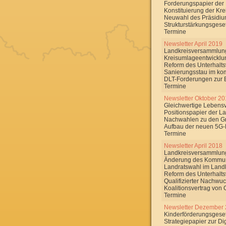
Forderungspapier der
Konstituierung der Kre
Neuwahl des Präsidi
Strukturstärkungsgese
Termine
Newsletter April 2019
Landkreisversammlung
Kreisumlageentwicklu
Reform des Unterhalt
Sanierungsstau im k
DLT-Forderungen zur
Termine
Newsletter Oktober 2
Gleichwertige Lebensv
Positionspapier der 
Nachwahlen zu den G
Aufbau der neuen 5G-
Termine
Newsletter April 2018
Landkreisversammlung
Änderung des Kommun
Landratswahl im Land
Reform des Unterhalt
Qualifizierter Nachw
Koalitionsvertrag vo
Termine
Newsletter Dezember
Kinderförderungsgese
Strategiepapier zur Dig