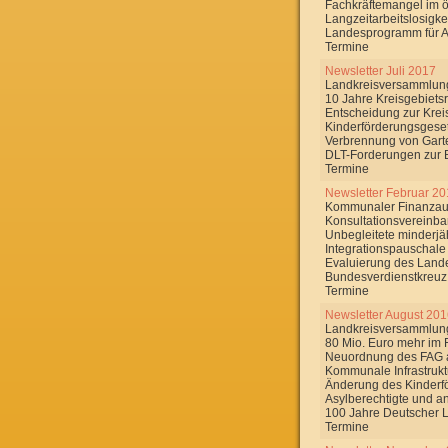
Fachkräftemangel im öf
Langzeitarbeitslosigke
Landesprogramm für A
Termine
Newsletter Juli 2017
Landkreisversammlung
10 Jahre Kreisgebiets
Entscheidung zur Kre
Kinderförderungsgese
Verbrennung von Gart
DLT-Forderungen zur
Termine
Newsletter Februar 2
Kommunaler Finanzau
Konsultationsvereinb
Unbegleitete minderjä
Integrationspauschal
Evaluierung des Land
Bundesverdienstkreuz f
Termine
Newsletter August 20
Landkreisversammlung
80 Mio. Euro mehr im
Neuordnung des FAG 
Kommunale Infrastruktu
Änderung des Kinderf
Asylberechtigte und a
100 Jahre Deutscher 
Termine