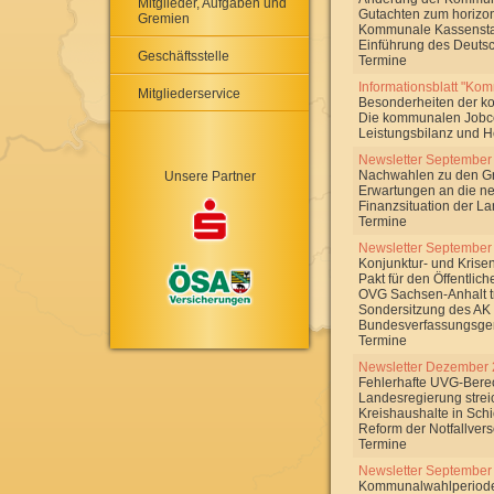
Mitglieder, Aufgaben und
Gutachten zum horizon
Gremien
Kommunale Kassenstat
Einführung des Deutsc
Geschäftsstelle
Termine
Informationsblatt "Ko
Mitgliederservice
Besonderheiten der k
Die kommunalen Jobce
Leistungsbilanz und 
Newsletter September
Nachwahlen zu den G
Unsere Partner
Erwartungen an die ne
Finanzsituation der L
Termine
Newsletter September
Konjunktur- und Krise
Pakt für den Öffentlic
OVG Sachsen-Anhalt tr
Sondersitzung des AK
Bundesverfassungsger
Termine
Newsletter Dezember
Fehlerhafte UVG-Ber
Landesregierung strei
Kreishaushalte in Schi
Reform der Notfallver
Termine
Newsletter September
Kommunalwahlperiode