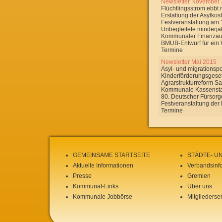
Newsletter November
Flüchtlingsstrom ebbt 
Erstattung der Asylkos
Festveranstaltung am
Unbegleitete minderjäh
Kommunaler Finanzau
BMUB-Entwurf für ein 
Termine
Newsletter Mai 2015
Asyl- und migrationsp
Kinderförderungsgese
Agrarstrukturreform S
Kommunale Kassenstat
80. Deutscher Fürsorg
Festveranstaltung de
Termine
GEMEINSAME STARTSEITE
STÄDTE- U
Aktuelle Informationen
Verbandsinf
Presse
Gremien
Kommunal-Links
Über uns
Kommunale Jobbörse
Mitgliederse