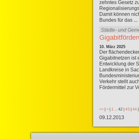
zehntes Gesetz z
Regionalisierung
Damit können nich
Bundes für das ...
Städte- und Gem
Gigabitförder
10. März 2025
Der flächendecke
Gigabitnetzen ist e
Entwicklung der 
Landkreise in Sa
Bundesministerium
Verkehr stellt au
Fördermittel zur V
<<
|
<
|
1
...
42
|
43
|
44
09.12.2013