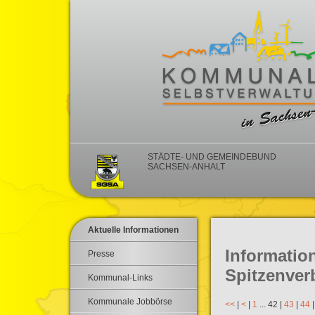
STÄDTE- UND GEMEINDEBUND
SACHSEN-ANHALT
Aktuelle Informationen
Informati
Presse
Spitzenver
Kommunal-Links
Kommunale Jobbörse
<<
|
<
|
1
...
42
|
43
|
44